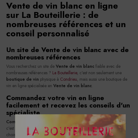
Vente de vin blanc en ligne
sur La Bouteillerie : de
nombreuses références et un
conseil personnalisé
Un site de Vente de vin blanc avec de
nombreuses références
Vous recherchez un site de
Vente de vin blanc
fiable avec de
nombreuses références ?
La Bouteillerie
, c'est non seulement une
boutique de vin
physique à
Condrieu
, mais aussi une boutique de
vin en ligne spécialisée en
Vente de vin blanc
.
Commandez votre vin en ligne
facilement et recevez les conseils d'un
spécialiste
Commander du vin rosé
sur votre site de
Vente de vin blanc
,
c'est facile et efficace. Même à distance, votre
caviste
vous aide à
choisir. N'hésitez pas à utiliser le
formulaire de contact
pour poser