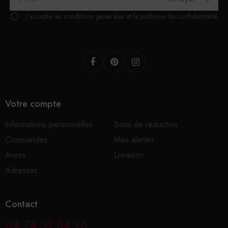
J'accepte les conditions générales et la politique de confidentialité
Facebook
Pinterest
Instagram
Votre compte
Informations personnelles
Bons de réduction
Commandes
Mes alertes
Avoirs
Livraison
Adresses
Contact
04 74 59 84 96