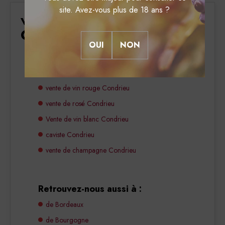
site. Avez-vous plus de 18 ans ?
vente de spiritueux
Condrieu
OUI
NON
Nous faisons aussi :
vente de vin rouge Condrieu
vente de rosé Condrieu
Vente de vin blanc Condrieu
caviste Condrieu
vente de champagne Condrieu
Retrouvez-nous aussi à :
de Bordeaux
de Bourgogne