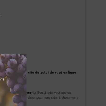
:
eaux
ite de
La Bouteillerie
,
site de achat de rosé en ligne
même du monde.
ans ?
 de rosé sur internet
La Bouteillerie, vous pouvez
onseillerons avec plaisir pour vous aider à choisir votre