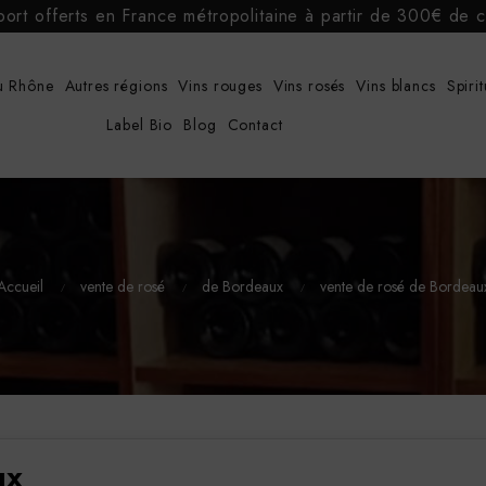
port offerts en France métropolitaine à partir de 300€ d
u Rhône
Autres régions
Vins rouges
Vins rosés
Vins blancs
Spiri
Label Bio
Blog
Contact
Accueil
vente de rosé
de Bordeaux
vente de rosé de Bordeau
ux