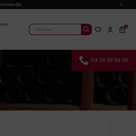
e commande
x
tueux
0
04 74 59 84 96
x