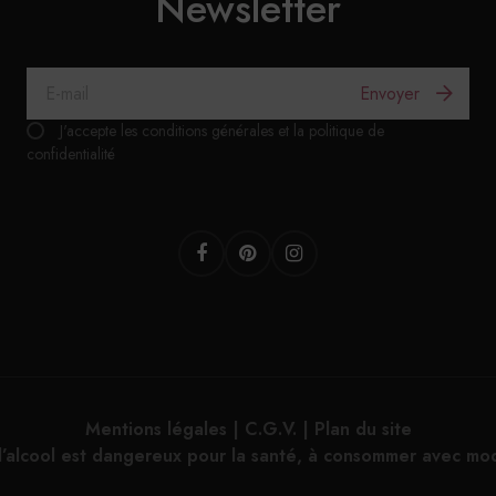
Newsletter
Envoyer
J'accepte les conditions générales et la politique de
confidentialité
Facebook
Pinterest
Instagram
Mentions légales
|
C.G.V.
|
Plan du site
d’alcool est dangereux pour la santé, à consommer avec mo