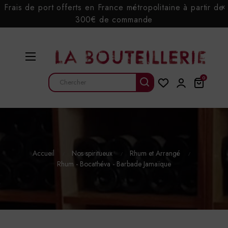
Frais de port offerts en France métropolitaine à partir de
x
300€ de commande
Basculer
☰
la
navigation
0
Accueil
Nos spiritueux
Rhum et Arrangé
Rhum - Bocathéva - Barbade Jamaïque