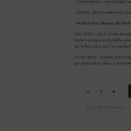
- Conversations : nom-dropper l
- Attitude : décontractée mais co
Verdict d'un Sherpa du Goû
L'Alt. 3600, c'est le Graal des spi
haute montagne en bouteille, avec
qui te fait croire que t'es membre
Pro-tip ultime : Gardez une bouteil
qui prend de la valeur comme les
Liste de souhaits
