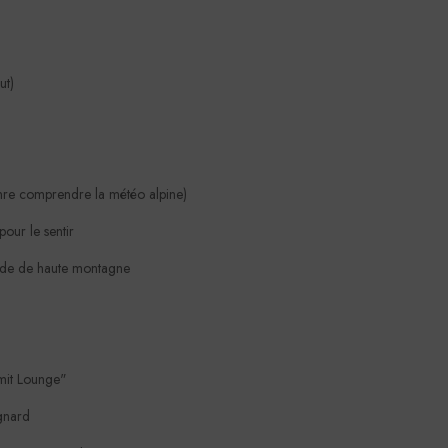
ut)
enre comprendre la météo alpine)
pour le sentir
guide de haute montagne
mmit Lounge"
gnard