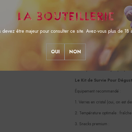
- Quand tes potes suisses débarque
- Pour impressionner quelqu'un qu
L'Engagement Altitude Max
 devez être majeur pour consulter ce site. Avez-vous plus de 18 
Écologie niveau sommet :
- Cueillette en mode astronaute (r
OUI
NON
- Packaging plus clean que la ne
- Transport à dos de yéti (ou pre
Le Kit de Survie Pour Dégust
Équipement recommandé :
1. Verres en cristal (oui, on est 
2. Température optimale : fraîc
3. Snacks premium :