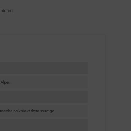
interest
 Alpes
t menthe poivrée et thym sauvage