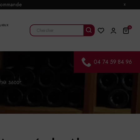
e commande
x
tueux
0
04 74 59 84 96
 "Alt. 3600"