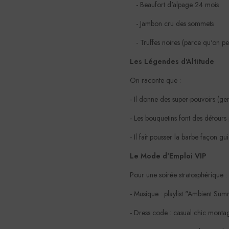
- Beaufort d'alpage 24 mois
- Jambon cru des sommets
- Truffes noires (parce qu'on pe
Les Légendes d'Altitude
On raconte que :
- Il donne des super-pouvoirs (g
- Les bouquetins font des détours 
- Il fait pousser la barbe façon 
Le Mode d'Emploi VIP
Pour une soirée stratosphérique :
- Musique : playlist "Ambient Su
- Dress code : casual chic monta