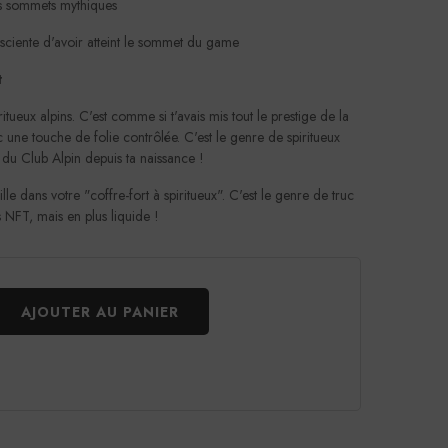
es sommets mythiques
nsciente d'avoir atteint le sommet du game
t
ritueux alpins. C'est comme si t'avais mis tout le prestige de la
 une touche de folie contrôlée. C'est le genre de spiritueux
 du Club Alpin depuis ta naissance !
le dans votre "coffre-fort à spiritueux". C'est le genre de truc
 NFT, mais en plus liquide !
AJOUTER AU PANIER