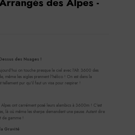
 Arrangés des Alpes -
-Dessus des Nuages !
jourd'hui on touche presque le ciel avec l'Alt. 3600 des
de, même les aigles prennent l'hélico ! On est dans la
st tellement pur qu'il faut un visa pour respirer !
s Alpes ont carrément posé leurs alambics à 3600m ! C'est
uges, là où même les sherpa demandent une pause. Autant dire
aut de gamme !
la Gravité