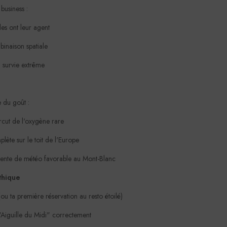
business :
lles ont leur agent
binaison spatiale
n survie extrême
e du goût :
cut de l'oxygène rare
lète sur le toit de l'Europe
attente de météo favorable au Mont-Blanc
thique
u ta première réservation au resto étoilé)
"Aiguille du Midi" correctement