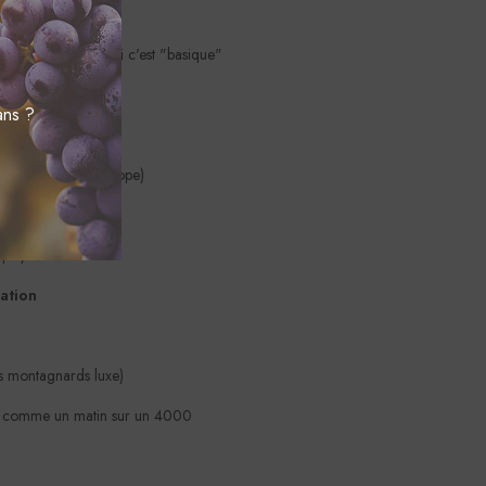
nt (faut assurer)
i dit que le Génépi c'est "basique"
ans ?
espect total du biotope)
ige du Mont-Blanc
sque)
ation
des montagnards luxe)
he comme un matin sur un 4000