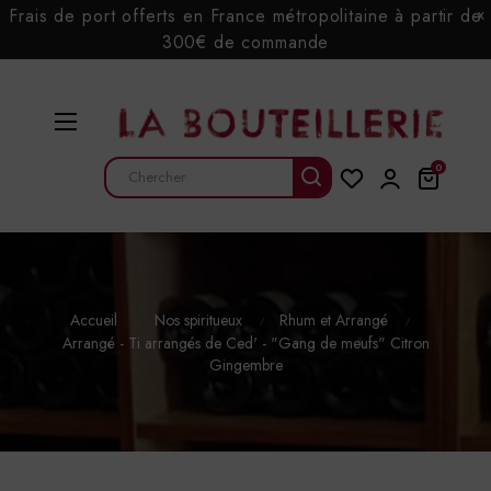
Frais de port offerts en France métropolitaine à partir de
x
300€ de commande
Basculer
☰
la
navigation
0
Accueil
Nos spiritueux
Rhum et Arrangé
Arrangé - Ti arrangés de Ced' - "Gang de meufs" Citron
Gingembre