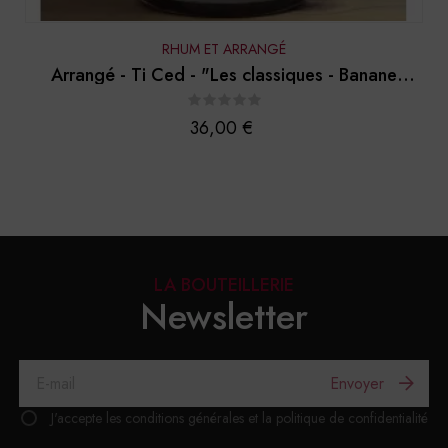
RHUM ET ARRANGÉ
Arrangé - Ti Ced - "Les classiques - Banane
Cacao"
Prix
36,00 €
LA BOUTEILLERIE
Newsletter
Envoyer
J'accepte les conditions générales et la politique de confidentialité