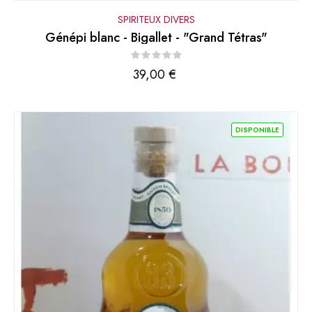
SPIRITEUX DIVERS
Génépi blanc - Bigallet - "Grand Tétras"
Prix
39,00 €
DISPONIBLE