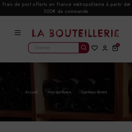
Frais de port offerts en France métropolitaine à partir de
x
300€ de commande
Basculer
☰
la
navigation
0
Accueil
Nos spiritueux
Spiriteux divers