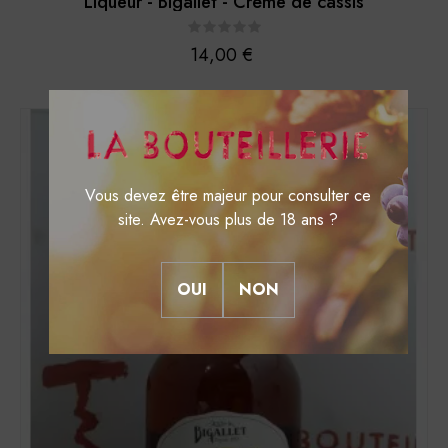
Liqueur - Bigallet - Crème de cassis
Prix
14,00 €
DISPONIBLE
Vous devez être majeur pour consulter ce
site. Avez-vous plus de 18 ans ?
OUI
NON