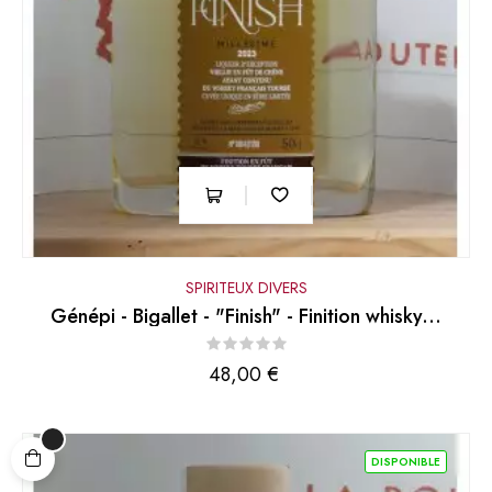
SPIRITEUX DIVERS
Génépi - Bigallet - "Finish" - Finition whisky...
Prix
48,00 €
DISPONIBLE