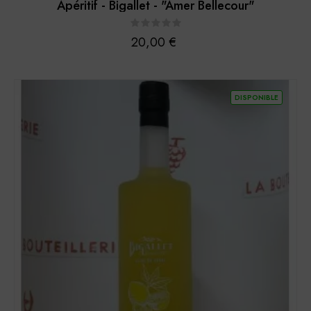
Apéritif - Bigallet - "Amer Bellecour"
Prix
20,00 €
DISPONIBLE