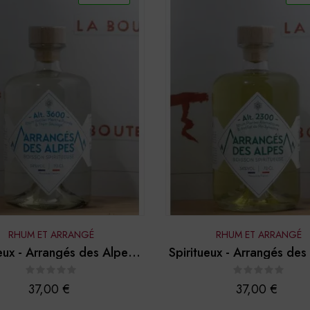
RHUM ET ARRANGÉ
RHUM ET ARRANGÉ
eux - Arrangés des Alpes -
Spiritueux - Arrangés des
"Alt. 3600"
"Alt. 2300"
Prix
Prix
37,00 €
37,00 €