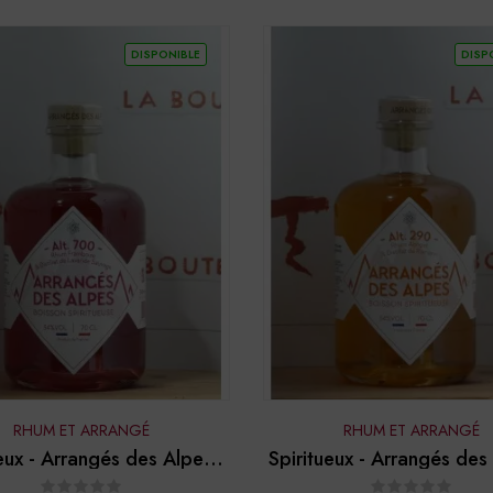
DISPONIBLE
DISP
RHUM ET ARRANGÉ
RHUM ET ARRANGÉ
eux - Arrangés des Alpes -
Spiritueux - Arrangés des
"Alt. 700"
"Alt. 290"