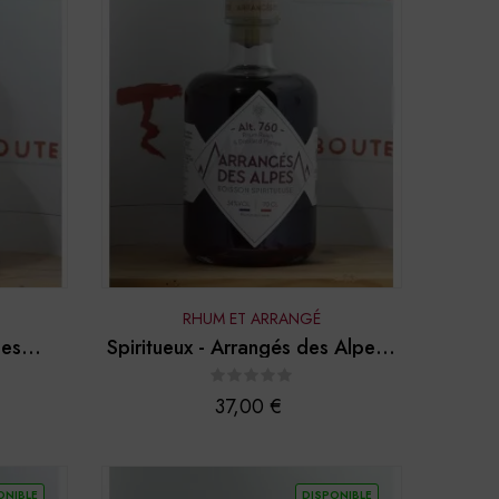
RHUM ET ARRANGÉ
Les
Spiritueux - Arrangés des Alpes -
e...
"Alt. 760"
Prix
37,00 €
ONIBLE
DISPONIBLE