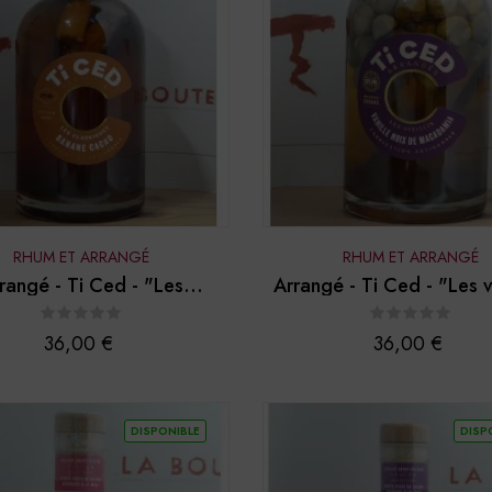
RHUM ET ARRANGÉ
RHUM ET ARRANGÉ
rangé - Ti Ced - "Les
Arrangé - Ti Ced - "Les vie
siques - Banane Cacao"
Vanille Noix...
Prix
Prix
36,00 €
36,00 €
DISPONIBLE
DISP