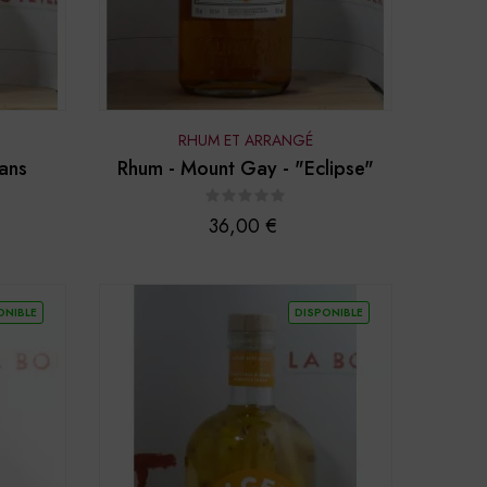
RHUM ET ARRANGÉ
 ans
Rhum - Mount Gay - "Eclipse"
Prix
36,00 €
ONIBLE
DISPONIBLE