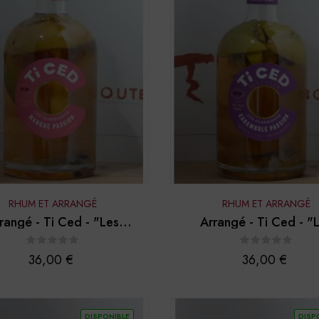
RHUM ET ARRANGÉ
RHUM ET ARRANGÉ
rangé - Ti Ced - "Les
Arrangé - Ti Ced - "
lassiques - Mangue...
classiques - Carambol
Prix
Prix
36,00 €
36,00 €
DISPONIBLE
DISP