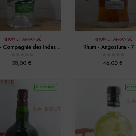
RHUM ET ARRANGÉ
RHUM ET ARRANGÉ
- Compagnie des Indes -
Rhum - Angostura - 7
"Great White"
Prix
Prix
28,00 €
46,00 €
DISPONIBLE
DISP