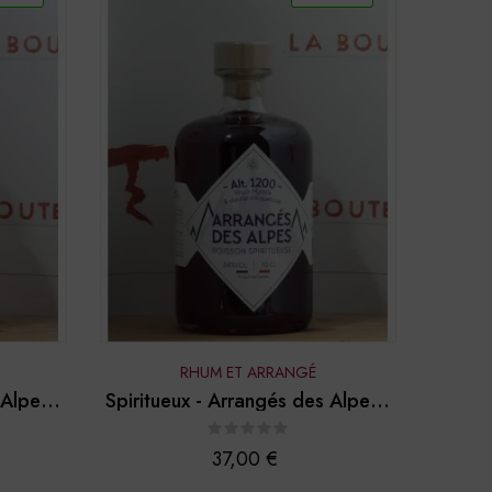
RHUM ET ARRANGÉ
 Alpes -
Spiritueux - Arrangés des Alpes -
"Alt. 1200"
Prix
37,00 €