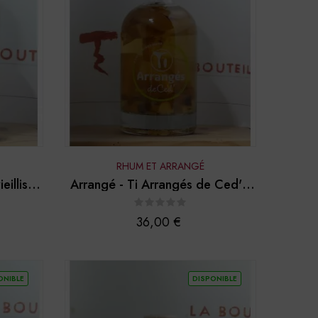
RHUM ET ARRANGÉ
illis -
Arrangé - Ti Arrangés de Ced' -
Pomme Gingembre
Prix
36,00 €
ONIBLE
DISPONIBLE