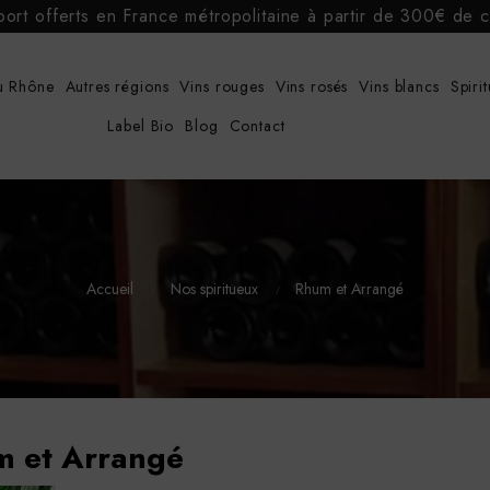
port offerts en France métropolitaine à partir de 300€ d
u Rhône
Autres régions
Vins rouges
Vins rosés
Vins blancs
Spiri
Label Bio
Blog
Contact
Accueil
Nos spiritueux
Rhum et Arrangé
m et Arrangé