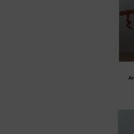
Ar
clas