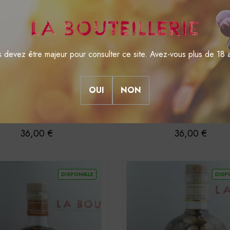
 devez être majeur pour consulter ce site. Avez-vous plus de 18 
OUI
NON
RHUM ET ARRANGÉ
RHUM ET ARRANGÉ
- English Arbour - 5 ans
Arrangé - Ti arrangés de
"Gang de meufs"..
Prix
Prix
36,00 €
36,00 €
DISPONIBLE
DISP