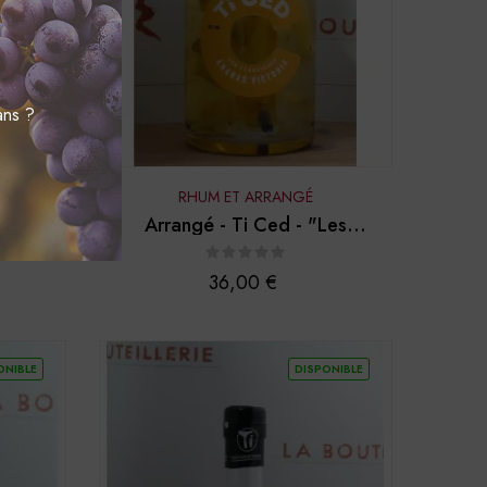
ans ?
RHUM ET ARRANGÉ
 Ced' -
Arrangé - Ti Ced - "Les
.
classiques - Ananas...
Prix
36,00 €
ONIBLE
DISPONIBLE