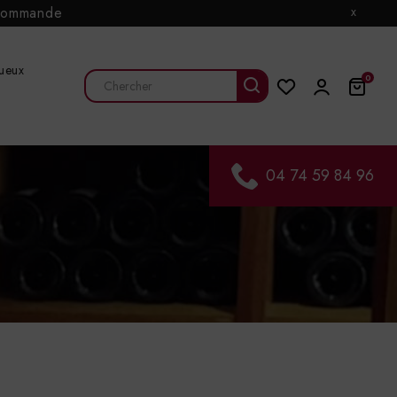
e commande
x
tueux
0
04 74 59 84 96