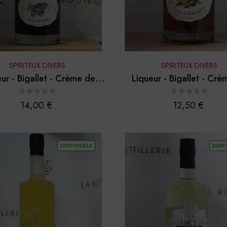
SPIRITEUX DIVERS
SPIRITEUX DIVERS
ur - Bigallet - Crème de
Liqueur - Bigallet - Cr
cassis
châtaigne
Prix
Prix
14,00 €
12,50 €
DISPONIBLE
DISP