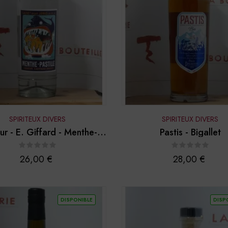
SPIRITEUX DIVERS
SPIRITEUX DIVERS
ur - E. Giffard - Menthe-
Pastis - Bigallet
Pastille
Prix
Prix
26,00 €
28,00 €
DISPONIBLE
DISP