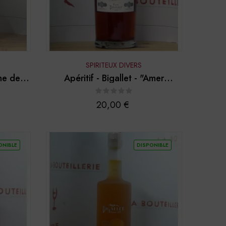
SPIRITEUX DIVERS
ème de
Apéritif - Bigallet - "Amer
Bellecour"
Prix
20,00 €
ONIBLE
DISPONIBLE