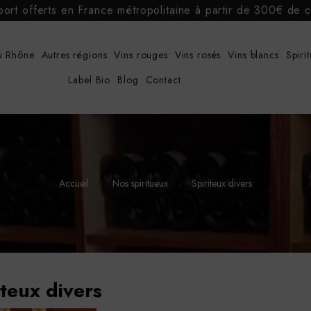
port offerts en France métropolitaine à partir de 300€ d
u Rhône
Autres régions
Vins rouges
Vins rosés
Vins blancs
Spiri
Label Bio
Blog
Contact
Accueil
Nos spiritueux
Spiriteux divers
iteux divers