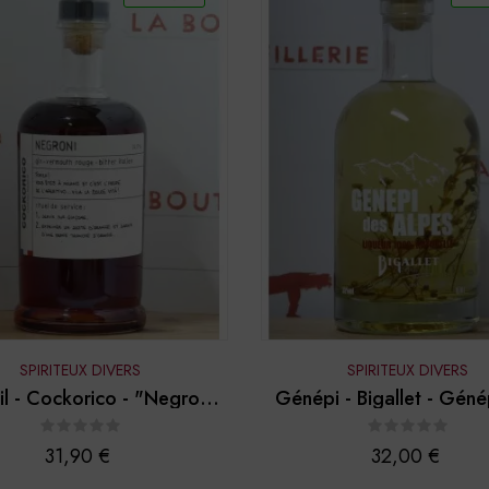
SPIRITEUX DIVERS
SPIRITEUX DIVERS
il - Cockorico - "Negroni"
Génépi - Bigallet - Géné
70 cl
alpes
Prix
Prix
31,90 €
32,00 €