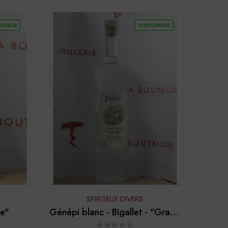
ONIBLE
DISPONIBLE
SPIRITEUX DIVERS
ge"
Génépi blanc - Bigallet - "Grand
Tétras"