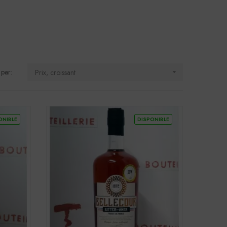
 par:
Prix, croissant

ONIBLE
DISPONIBLE