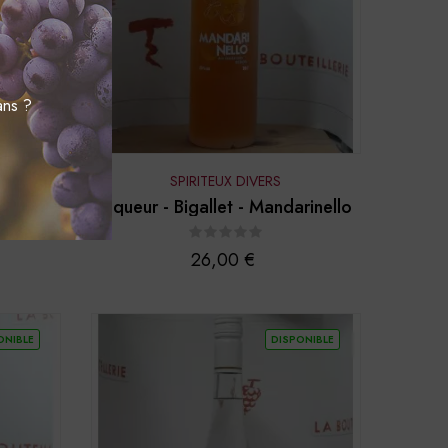
ans ?
SPIRITEUX DIVERS
adame
Liqueur - Bigallet - Mandarinello
Prix
26,00 €
ONIBLE
DISPONIBLE