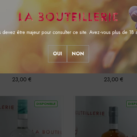
 devez être majeur pour consulter ce site. Avez-vous plus de 18 
OUI
NON
SPIRITEUX DIVERS
SPIRITEUX DIVERS
ur - Bigallet - Limoncello
Liqueur - Bigallet - "M
SUREAU"
Prix
Prix
23,00 €
23,00 €
DISPONIBLE
DISP