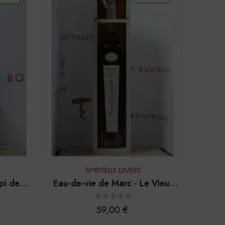
SPIRITEUX DIVERS
pi des
Eau-de-vie de Marc - Le Vieux
Télégraphe - 2010
Prix
59,00 €