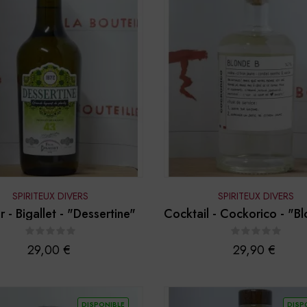
SPIRITEUX DIVERS
SPIRITEUX DIVERS
r - Bigallet - "Dessertine"
Cocktail - Cockorico - "B
50cl
Prix
Prix
29,00 €
29,90 €
DISPONIBLE
DISP