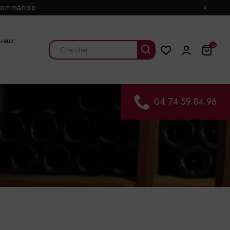
e commande
x
tueux
0
04 74 59 84 96