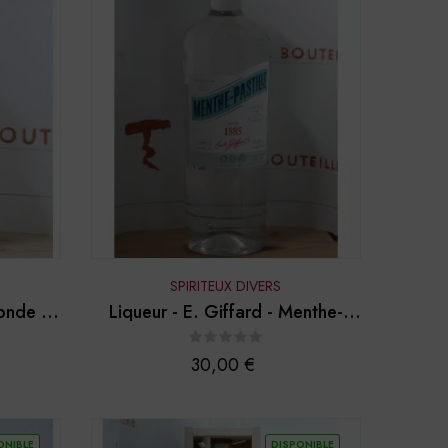
SPIRITEUX DIVERS
londe B"
Liqueur - E. Giffard - Menthe-
Pastille (1 litre)
Prix
30,00 €
ONIBLE
DISPONIBLE