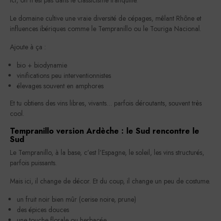
Le domaine cultive une vraie diversité de cépages, mêlant Rhône et
influences ibériques comme le Tempranillo ou le Touriga Nacional.
Ajoute à ça :
bio + biodynamie
vinifications peu interventionnistes
élevages souvent en amphores
Et tu obtiens des vins libres, vivants… parfois déroutants, souvent très
cool.
Tempranillo version Ardèche : le Sud rencontre le
Sud
Le Tempranillo, à la base, c’est l’Espagne, le soleil, les vins structurés,
parfois puissants.
Mais ici, il change de décor. Et du coup, il change un peu de costume.
un fruit noir bien mûr (cerise noire, prune)
des épices douces
une touche florale ou herbacée