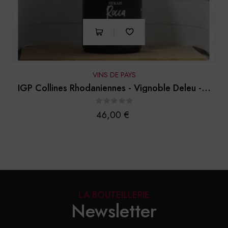
VINS DE PAYS
IGP Collines Rhodaniennes - Vignoble Deleu -...
Prix
46,00 €
LA BOUTEILLERIE
Newsletter