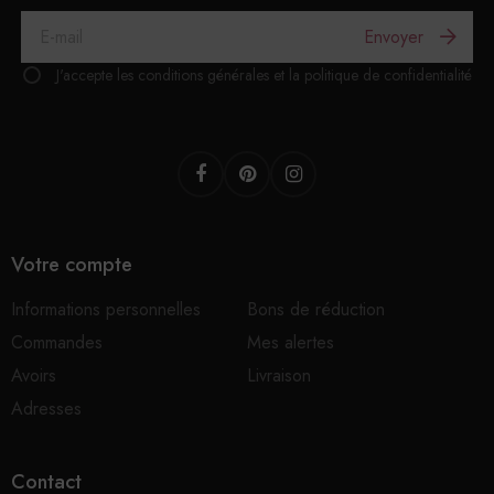
Envoyer
J'accepte les conditions générales et la politique de confidentialité
Facebook
Pinterest
Instagram
Votre compte
Informations personnelles
Bons de réduction
Commandes
Mes alertes
Avoirs
Livraison
Adresses
Contact