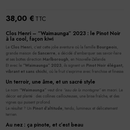
38,00 €
TTC
Clos Henri – “Waimaunga” 2023 : le Pinot Noir
à la cool, façon kiwi
Le
Clos Henri
, c’est cette jolie aventure où la famille
Bourgeois
,
grande maison de
Sancerre
, a décidé d’embarquer ses savoir-faire
et ses bottes direction
Marlborough
, en Nouvelle-Zélande.
Et avec le
“Waimaunga” 2023
, ils signent un
Pinot Noir élégant,
vibrant et sans chichi
, où le fruit s’exprime avec franchise et finesse.
Un terroir, une âme, et un sacré style
Le nom
“Waimaunga”
veut dire
“eau de la montagne”
en maori. Le
décor est planté : des collines caillouteuses, une brise fraîche, et des
vignes qui puisent profond.
Le résultat ? Un
Pinot d’altitude
, tendu, lumineux et délicatement
terrien.
Au nez : ça pinote, et c’est beau