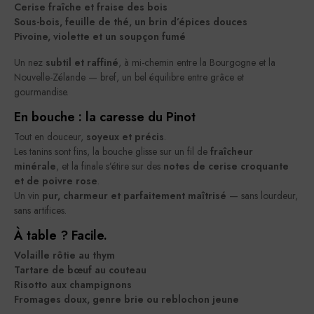
Cerise fraîche et fraise des bois
Sous-bois, feuille de thé, un brin d’épices douces
Pivoine, violette et un soupçon fumé
Un nez
subtil et raffiné
, à mi-chemin entre la Bourgogne et la
Nouvelle-Zélande — bref, un bel équilibre entre grâce et
gourmandise.
En bouche : la caresse du Pinot
Tout en douceur,
soyeux et précis
.
Les tanins sont fins, la bouche glisse sur un fil de
fraîcheur
minérale
, et la finale s’étire sur des
notes de cerise croquante
et de poivre rose
.
Un vin
pur, charmeur et parfaitement maîtrisé
— sans lourdeur,
sans artifices.
À table ? Facile.
Volaille rôtie au thym
Tartare de bœuf au couteau
Risotto aux champignons
Fromages doux, genre brie ou reblochon jeune