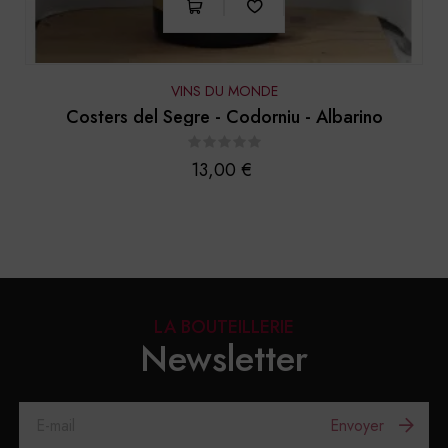
VINS DU MONDE
Costers del Segre - Codorniu - Albarino
Prix
13,00 €
LA BOUTEILLERIE
Newsletter
Envoyer