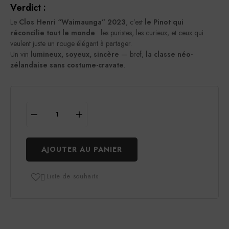
Verdict :
Le
Clos Henri “Waimaunga” 2023
, c’est
le Pinot qui
réconcilie tout le monde
: les puristes, les curieux, et ceux qui
veulent juste un rouge élégant à partager.
Un vin
lumineux, soyeux, sincère
— bref,
la classe néo-
zélandaise sans costume-cravate
.
AJOUTER AU PANIER
Liste de souhaits
