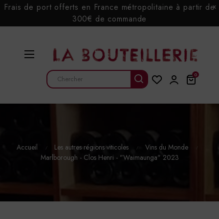
Frais de port offerts en France métropolitaine à partir de
x
300€ de commande
Basculer
☰
la
navigation
0
Accueil
Les autres régions viticoles
Vins du Monde
Marlborough - Clos Henri - "Waimaunga" 2023