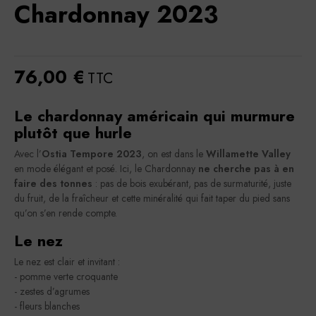
Chardonnay 2023
76,00 €
TTC
Le chardonnay américain qui murmure
plutôt que hurle
Avec l’
Ostia Tempore 2023
, on est dans le
Willamette Valley
en mode élégant et posé. Ici, le Chardonnay
ne cherche pas à en
faire des tonnes
: pas de bois exubérant, pas de surmaturité, juste
du fruit, de la fraîcheur et cette minéralité qui fait taper du pied sans
qu’on s’en rende compte.
Le nez
Le nez est clair et invitant :
- pomme verte croquante
- zestes d’agrumes
- fleurs blanches