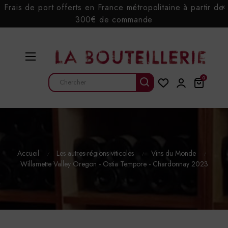
Frais de port offerts en France métropolitaine à partir de
x
300€ de commande
Basculer
☰
la
navigation
0
Accueil
Les autres régions viticoles
Vins du Monde
Willamette Valley Oregon - Ostia Tempore - Chardonnay 2023