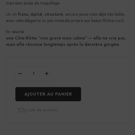
mais sans excès de maquillage.
Un vin
franc, épicé, structuré
, encore jeune mais déjà très lisible,
avec cette élégance un peu minérale propre aux beaux Rhône nord.
En résumé :
une Côte-Rôtie “voix grave mais calme” — elle ne crie pas,
mais elle résonne longtemps après la dernière gorgée.
AJOUTER AU PANIER
Liste de souhaits
