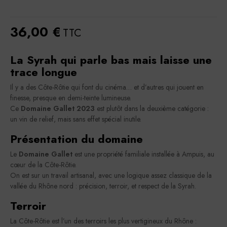
36,00 €
TTC
La Syrah qui parle bas mais laisse une
trace longue
Il y a des Côte-Rôtie qui font du cinéma… et d’autres qui jouent en
finesse, presque en demi-teinte lumineuse.
Ce
Domaine Gallet 2023
est plutôt dans la deuxième catégorie :
un vin de relief, mais sans effet spécial inutile.
Présentation du domaine
Le
Domaine Gallet
est une propriété familiale installée à Ampuis, au
cœur de la Côte-Rôtie.
On est sur un travail artisanal, avec une logique assez classique de la
vallée du Rhône nord : précision, terroir, et respect de la Syrah.
Terroir
La Côte-Rôtie est l’un des terroirs les plus vertigineux du Rhône :