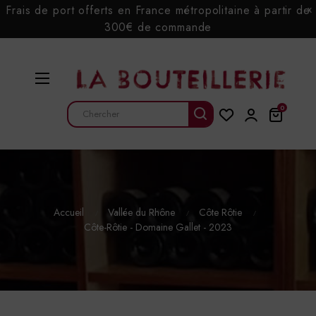
Frais de port offerts en France métropolitaine à partir de
x
300€ de commande
Basculer
☰
la
navigation
0
Accueil
Vallée du Rhône
Côte Rôtie
Côte-Rôtie - Domaine Gallet - 2023