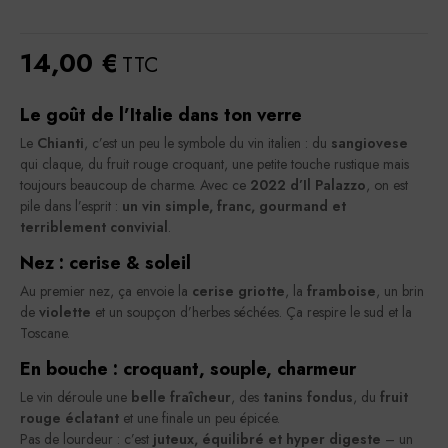
14,00 €
TTC
Le goût de l’Italie dans ton verre
Le
Chianti
, c’est un peu le symbole du vin italien : du
sangiovese
qui claque, du fruit rouge croquant, une petite touche rustique mais
toujours beaucoup de charme. Avec ce
2022 d’Il Palazzo
, on est
pile dans l’esprit :
un vin simple, franc, gourmand et
terriblement convivial
.
Nez : cerise & soleil
Au premier nez, ça envoie la
cerise griotte
, la
framboise
, un brin
de
violette
et un soupçon d’herbes séchées. Ça respire le sud et la
Toscane.
En bouche : croquant, souple, charmeur
Le vin déroule une
belle fraîcheur
, des
tanins fondus
, du
fruit
rouge éclatant
et une finale un peu épicée.
Pas de lourdeur : c’est
juteux, équilibré et hyper digeste
– un