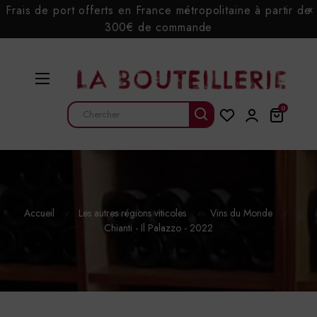
Frais de port offerts en France métropolitaine à partir de
x
300€ de commande
Basculer
☰
la
navigation
0
Accueil
Les autres régions viticoles
Vins du Monde
Chianti - Il Palazzo - 2022