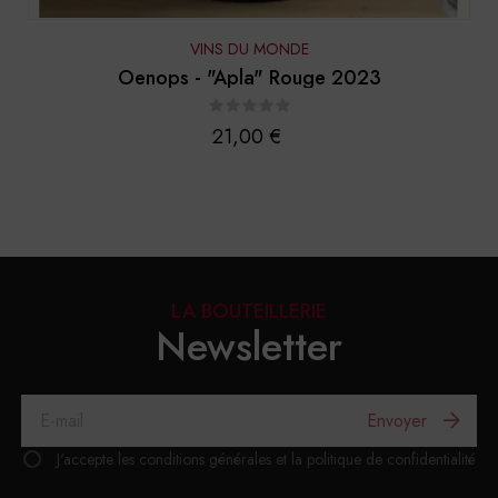
VINS DU MONDE
Oenops - "Apla" Rouge 2023
Prix
21,00 €
LA BOUTEILLERIE
Newsletter
Envoyer
J'accepte les conditions générales et la politique de confidentialité