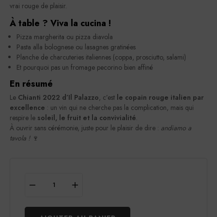
vrai rouge de plaisir.
À table ? Viva la cucina !
Pizza margherita ou pizza diavola
Pasta alla bolognese ou lasagnes gratinées
Planche de charcuteries italiennes (coppa, prosciutto, salami)
Et pourquoi pas un fromage pecorino bien affiné
En résumé
Le
Chianti 2022 d’Il Palazzo
, c’est
le copain rouge italien par
excellence
: un vin qui ne cherche pas la complication, mais qui
respire le
soleil, le fruit et la convivialité
.
À ouvrir sans cérémonie, juste pour le plaisir de dire :
andiamo a
tavola !
🍷