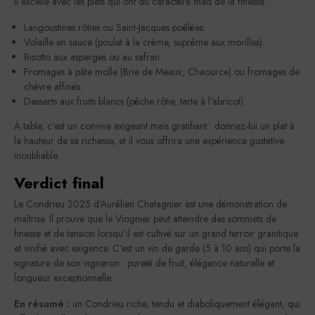
Il excelle avec les plats qui ont du caractère mais de la finesse :
Langoustines rôties ou Saint-Jacques poêlées.
Volaille en sauce (poulet à la crème, suprême aux morilles).
Risotto aux asperges ou au safran.
Fromages à pâte molle (Brie de Meaux, Chaource) ou fromages de
chèvre affinés.
Desserts aux fruits blancs (pêche rôtie, tarte à l'abricot).
À table, c'est un convive exigeant mais gratifiant : donnez-lui un plat à
la hauteur de sa richesse, et il vous offrira une expérience gustative
inoubliable.
Verdict final
Le Condrieu 2025 d'Aurélien Chatagnier est une démonstration de
maîtrise. Il prouve que le Viognier peut atteindre des sommets de
finesse et de tension lorsqu'il est cultivé sur un grand terroir granitique
et vinifié avec exigence. C'est un vin de garde (5 à 10 ans) qui porte la
signature de son vigneron : pureté de fruit, élégance naturelle et
longueur exceptionnelle.
En résumé :
un Condrieu riche, tendu et diaboliquement élégant, qui