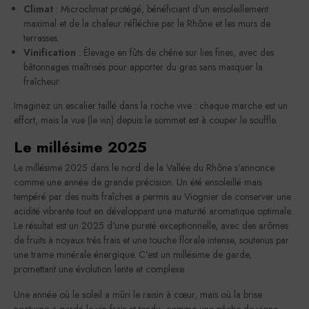
Climat
: Microclimat protégé, bénéficiant d'un ensoleillement
maximal et de la chaleur réfléchie par le Rhône et les murs de
terrasses.
Vinification
: Élevage en fûts de chêne sur lies fines, avec des
bâtonnages maîtrisés pour apporter du gras sans masquer la
fraîcheur.
Imaginez un escalier taillé dans la roche vive : chaque marche est un
effort, mais la vue (le vin) depuis le sommet est à couper le souffle.
Le millésime 2025
Le millésime 2025 dans le nord de la Vallée du Rhône s'annonce
comme une année de grande précision. Un été ensoleillé mais
tempéré par des nuits fraîches a permis au Viognier de conserver une
acidité vibrante tout en développant une maturité aromatique optimale.
Le résultat est un 2025 d'une pureté exceptionnelle, avec des arômes
de fruits à noyaux très frais et une touche florale intense, soutenus par
une trame minérale énergique. C'est un millésime de garde,
promettant une évolution lente et complexe.
Une année où le soleil a mûri le raisin à cœur, mais où la brise
nocturne a gardé le vin frais et tendu, comme une pêche de vigne