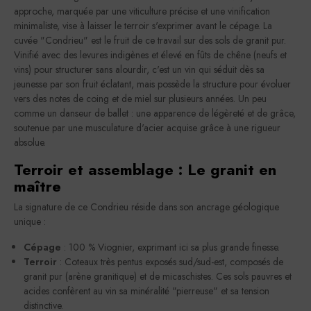
approche, marquée par une viticulture précise et une vinification
minimaliste, vise à laisser le terroir s'exprimer avant le cépage. La
cuvée "Condrieu" est le fruit de ce travail sur des sols de granit pur.
Vinifié avec des levures indigènes et élevé en fûts de chêne (neufs et
vins) pour structurer sans alourdir, c'est un vin qui séduit dès sa
jeunesse par son fruit éclatant, mais possède la structure pour évoluer
vers des notes de coing et de miel sur plusieurs années. Un peu
comme un danseur de ballet : une apparence de légèreté et de grâce,
soutenue par une musculature d'acier acquise grâce à une rigueur
absolue.
Terroir et assemblage : Le granit en
maître
La signature de ce Condrieu réside dans son ancrage géologique
unique :
Cépage
: 100 % Viognier, exprimant ici sa plus grande finesse.
Terroir
: Coteaux très pentus exposés sud/sud-est, composés de
granit pur (arène granitique) et de micaschistes. Ces sols pauvres et
acides confèrent au vin sa minéralité "pierreuse" et sa tension
distinctive.