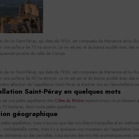
ion de vin Saint-Péray, qui date de 1936, est composée de Marsanne et/ou Rou
r une surface de 70 ha environ. Le vin est sec et de bonne acidité avec des not
quement proche de celle de Cornas.
ion de vin Saint-Péray, qui date de 1936, est composée de Marsanne et/ou Rou
r une surface de 50 ha environ. Le vin est sec et de bonne acidité avec des n
otre sélection de l’appellation Saint-Péray et d'autres vins sur labouteillerie.co
ellation Saint-Péray en quelques mots
y est une petite appellation des
Côtes du Rhône
septentrionaux ne produisant 
n 70 hectares, donc toute petite appellation.
tion géographique
 petite appellation, nous n’aurons que des vins blancs tranquilles et en méthod
n, confidentielle certes, mais il y a quelques vins mousseux sur l’appellation S
es domaines ou des parcelles, nous aurons des vins très aromatiques avec une