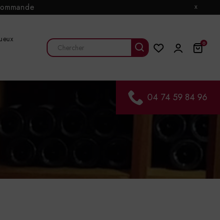
e commande
x
tueux
0
04 74 59 84 96