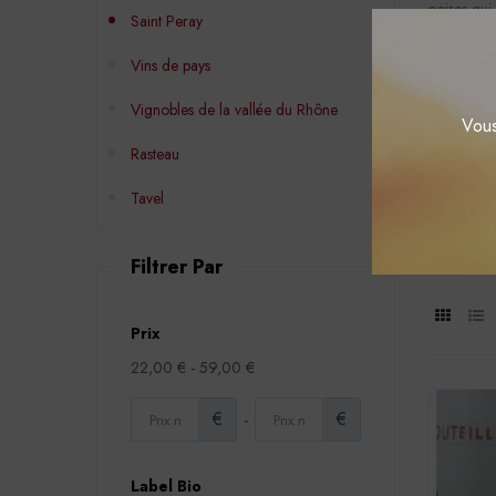
poires qui
Saint Peray
Cépag
Vins de pays
Donc cépag
Conse
Vignobles de la vallée du Rhône
Saint Pera
Vous
simplement
Rasteau
Les p
Tavel
Comme bon 
une bouill
il est pos
Filtrer Par
Prix
22,00 € - 59,00 €
€
€
-
Label Bio