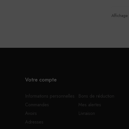
Affichage 
Votre compte
Informations personnelles
Bons de réduction
Commandes
Mes alertes
Avoirs
Livraison
Adresses