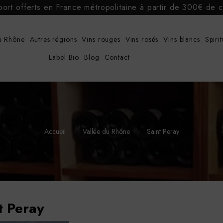
port offerts en France métropolitaine à partir de 300€ d
u Rhône
Autres régions
Vins rouges
Vins rosés
Vins blancs
Spiri
Label Bio
Blog
Contact
Accueil
Vallée du Rhône
Saint Peray
t Peray