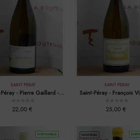
SAINT PERAY
SAINT PERAY
-Péray - Pierre Gaillard -
Saint-Péray - François Vi
2024
"Version" 2023
Prix
Prix
22,00 €
25,00 €
DISPONIBLE
DISP
NOUVEAU