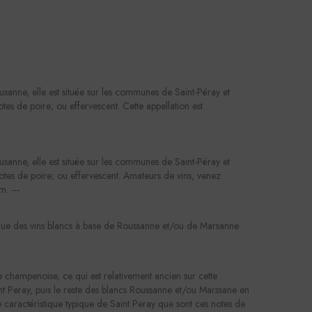
sanne, elle est située sur les communes de Saint-Péray et
es de poire; ou effervescent. Cette appellation est
sanne, elle est située sur les communes de Saint-Péray et
otes de poire; ou effervescent. Amateurs de vins, venez
m. ---
que des vins blancs à base de Roussanne et/ou de Marsanne
e champenoise, ce qui est relativement ancien sur cette
aint Peray, puis le reste des blancs Roussanne et/ou Marssane en
 caractéristique typique de Saint Peray que sont ces notes de